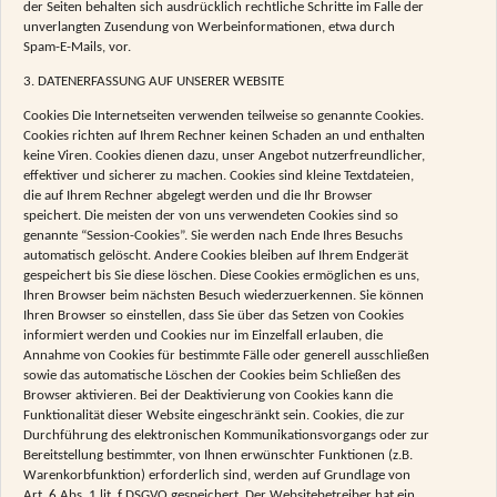
der Seiten behalten sich ausdrücklich rechtliche Schritte im Falle der
unverlangten Zusendung von Werbeinformationen, etwa durch
Spam-E-Mails, vor.
3. DATENERFASSUNG AUF UNSERER WEBSITE
Cookies Die Internetseiten verwenden teilweise so genannte Cookies.
Cookies richten auf Ihrem Rechner keinen Schaden an und enthalten
keine Viren. Cookies dienen dazu, unser Angebot nutzerfreundlicher,
effektiver und sicherer zu machen. Cookies sind kleine Textdateien,
die auf Ihrem Rechner abgelegt werden und die Ihr Browser
speichert. Die meisten der von uns verwendeten Cookies sind so
genannte “Session-Cookies”. Sie werden nach Ende Ihres Besuchs
automatisch gelöscht. Andere Cookies bleiben auf Ihrem Endgerät
gespeichert bis Sie diese löschen. Diese Cookies ermöglichen es uns,
Ihren Browser beim nächsten Besuch wiederzuerkennen. Sie können
Ihren Browser so einstellen, dass Sie über das Setzen von Cookies
informiert werden und Cookies nur im Einzelfall erlauben, die
Annahme von Cookies für bestimmte Fälle oder generell ausschließen
sowie das automatische Löschen der Cookies beim Schließen des
Browser aktivieren. Bei der Deaktivierung von Cookies kann die
Funktionalität dieser Website eingeschränkt sein. Cookies, die zur
Durchführung des elektronischen Kommunikationsvorgangs oder zur
Bereitstellung bestimmter, von Ihnen erwünschter Funktionen (z.B.
Warenkorbfunktion) erforderlich sind, werden auf Grundlage von
Art. 6 Abs. 1 lit. f DSGVO gespeichert. Der Websitebetreiber hat ein