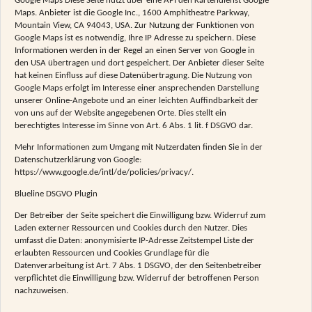
Google Maps Diese Seite nutzt über eine API den Kartendienst Google
Maps. Anbieter ist die Google Inc., 1600 Amphitheatre Parkway,
Mountain View, CA 94043, USA. Zur Nutzung der Funktionen von
Google Maps ist es notwendig, Ihre IP Adresse zu speichern. Diese
Informationen werden in der Regel an einen Server von Google in
den USA übertragen und dort gespeichert. Der Anbieter dieser Seite
hat keinen Einfluss auf diese Datenübertragung. Die Nutzung von
Google Maps erfolgt im Interesse einer ansprechenden Darstellung
unserer Online-Angebote und an einer leichten Auffindbarkeit der
von uns auf der Website angegebenen Orte. Dies stellt ein
berechtigtes Interesse im Sinne von Art. 6 Abs. 1 lit. f DSGVO dar.
Mehr Informationen zum Umgang mit Nutzerdaten finden Sie in der
Datenschutzerklärung von Google:
https://www.google.de/intl/de/policies/privacy/.
Blueline DSGVO Plugin
Der Betreiber der Seite speichert die Einwilligung bzw. Widerruf zum
Laden externer Ressourcen und Cookies durch den Nutzer. Dies
umfasst die Daten: anonymisierte IP-Adresse Zeitstempel Liste der
erlaubten Ressourcen und Cookies Grundlage für die
Datenverarbeitung ist Art. 7 Abs. 1 DSGVO, der den Seitenbetreiber
verpflichtet die Einwilligung bzw. Widerruf der betroffenen Person
nachzuweisen.