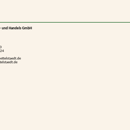
- und Handels GmbH
40
424
ettelstaedt.de
elstaedt.de