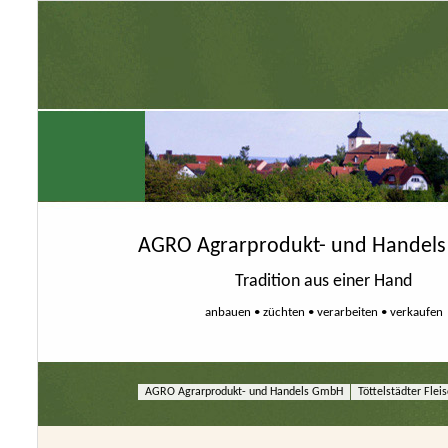
AGRO Agrarprodukt- und Handel
Tradition aus einer Hand
anbauen • züchten • verarbeiten • verkaufen
AGRO Agrarprodukt- und Handels GmbH
AGRO Agrarprodukt- und Handels GmbH
Töttelstädter Fl
Töttelstädter Fl